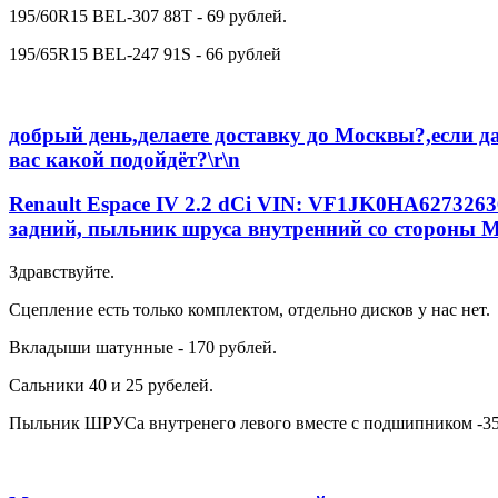
195/60R15 BEL-307 88T - 69 рублей.
195/65R15 BEL-247 91S - 66 рублей
добрый день,делаете доставку до Москвы?,если да
вас какой подойдёт?\r\n
Renault Espace IV 2.2 dCi VIN: VF1JK0HA627326
задний, пыльник шруса внутренний со стороны 
Здравствуйте.
Сцепление есть только комплектом, отдельно дисков у нас нет.
Вкладыши шатунные - 170 рублей.
Сальники 40 и 25 рубелей.
Пыльник ШРУСа внутренего левого вместе с подшипником -35