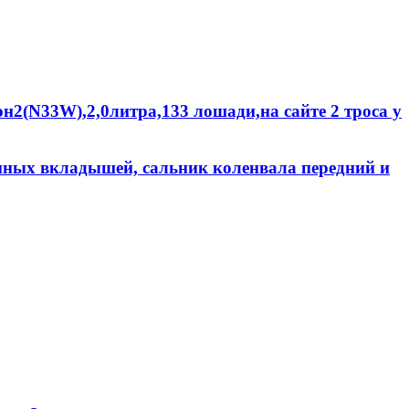
он2(N33W),2,0литра,133 лошади,на сайте 2 троса у
унных вкладышей, сальник коленвала передний и