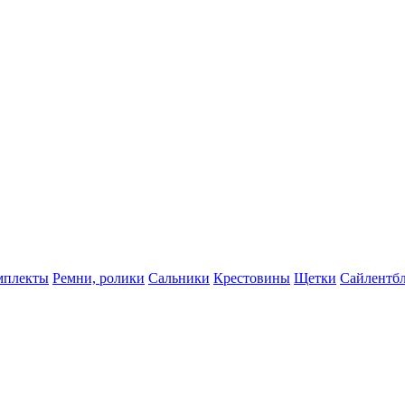
мплекты
Ремни, ролики
Сальники
Крестовины
Щетки
Сайлентб