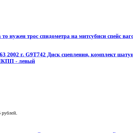
 то нужен трос спидометра на митсубиси спейс ваг
363 2002 г. G9T742 Диск сцепления, комплект шат
МКПП - левый
 рублей.