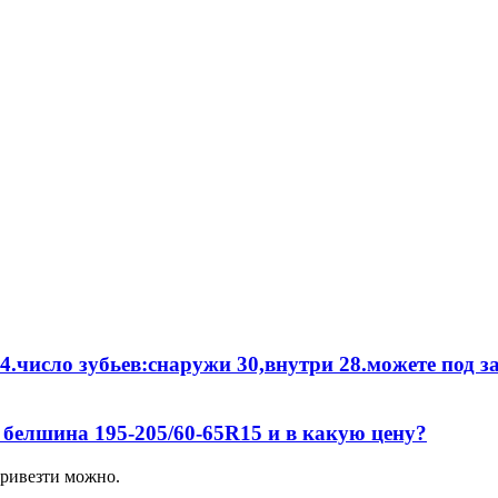
4.число зубьев:снаружи 30,внутри 28.можете под з
 белшина 195-205/60-65R15 и в какую цену?
Привезти можно.