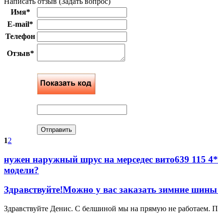
Написать отзыв (Задать вопроc)
Имя*
E-mail*
Телефон
Отзыв*
1
2
нужен наружный шрус на мерседес вито639 115 4*
модели?
Здравствуйте!Можно у вас заказать зимние шины
Здравствуйте Денис. С белшиной мы на прямую не работаем. 