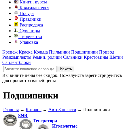
Книги, курсы
Кожгалантерея
Посуда
Праздники
Распродажа
Сувениры
Творчество
Упаковка
Крепеж
Краска
Кольца
Пыльники
Подшипники
Привод
Ремкомплекты
Ремни, ролики
Сальники
Крестовины
Щетки
Сайлентблоки
Вы видите цены без скидок. Пожалуйста зарегистрируйтесь
для просмотра вашей цены
Подшипники
Главная
→
Каталог
→
АвтоЗапчасти
→ Подшипники
SNR
Генератора
Игольчатые