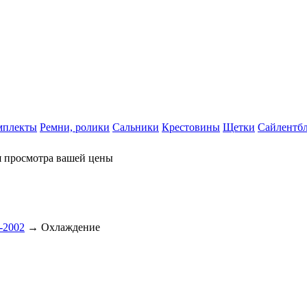
мплекты
Ремни, ролики
Сальники
Крестовины
Щетки
Сайлентб
я просмотра вашей цены
-2002
→ Охлаждение