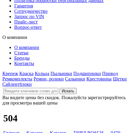
Политика обработки персональных данных
Гарантия
Сотрудничество
Запрос по VIN
Прайс-лист
Вопрос-ответ
О компании
О компании
Статьи
Бренды
Контакты
Крепеж
Краска
Кольца
Пыльники
Подшипники
Привод
Ремкомплекты
Ремни, ролики
Сальники
Крестовины
Щетки
Сайлентблоки
Вы видите цены без скидок. Пожалуйста зарегистрируйтесь
для просмотра вашей цены
504
Главная
→
Каталог
→
Каталог
→
ТНВД BOSCH
→
0470
→