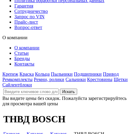
Политика обработки персональных данных
Гарантия
Сотрудничество
Запрос по VIN
Прайс-лист
Вопрос-ответ
О компании
О компании
Статьи
Бренды
Контакты
Крепеж
Краска
Кольца
Пыльники
Подшипники
Привод
Ремкомплекты
Ремни, ролики
Сальники
Крестовины
Щетки
Сайлентблоки
Вы видите цены без скидок. Пожалуйста зарегистрируйтесь
для просмотра вашей цены
ТНВД BOSCH
Главная
→
Каталог
→
Каталог
→ ТНВД BOSCH