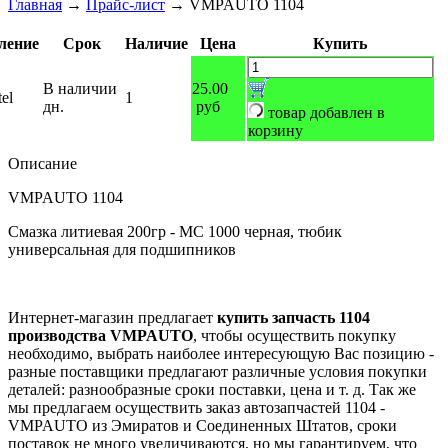
Главная
→
Прайс-лист
→
VMPAUTO 1104
ление
Срок
Наличие
Цена
Купить
В наличии
25.00
el
1
дн.
руб
товар добавлен в
корзину
Описание
VMPAUTO 1104
Смазка литиевая 200гр - МС 1000 черная, тюбик
универсальная для подшипников
Интернет-магазин предлагает
купить запчасть 1104
производства VMPAUTO
, чтобы осуществить покупку
необходимо, выбрать наиболее интересующую Вас позицию -
разные поставщики предлагают различные условия покупки
деталей: разнообразные сроки поставки, цена и т. д. Так же
мы предлагаем осуществить заказ автозапчастей 1104 -
VMPAUTO из Эмиратов и Соединенных Штатов, сроки
поставок не много увеличиваются, но мы гарантируем, что