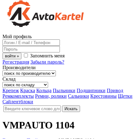
Мой профиль
Запомнить меня
войти »
Регистрация
Забыли пароль?
Производители
Склад
Крепеж
Краска
Кольца
Пыльники
Подшипники
Привод
Ремкомплекты
Ремни, ролики
Сальники
Крестовины
Щетки
Сайлентблоки
VMPAUTO 1104