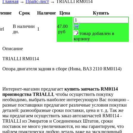
Главная
→
Прайс-лист
→
TRIALLI RM0114
ление
Срок
Наличие
Цена
Купить
В наличии
47.00
el
1
дн.
руб
товар добавлен в
корзину
Описание
TRIALLI RM0114
Опора двигателя задняя в сборе (Нива, ВАЗ 2110 RM0114)
Интернет-магазин предлагает
купить запчасть RM0114
производства TRIALLI
, чтобы осуществить покупку
необходимо, выбрать наиболее интересующую Вас позицию -
разные поставщики предлагают различные условия покупки
деталей: разнообразные сроки поставки, цена и т. д. Так же
мы предлагаем осуществить заказ автозапчастей RM0114 -
TRIALLI из Эмиратов и Соединенных Штатов, сроки
поставок не много увеличиваются, но мы гарантируем, что
найдем практически любую деталь даже на эксклюзивный