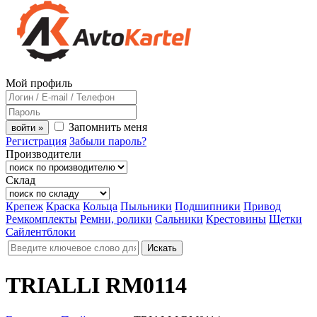
Мой профиль
Запомнить меня
войти »
Регистрация
Забыли пароль?
Производители
Склад
Крепеж
Краска
Кольца
Пыльники
Подшипники
Привод
Ремкомплекты
Ремни, ролики
Сальники
Крестовины
Щетки
Сайлентблоки
TRIALLI RM0114