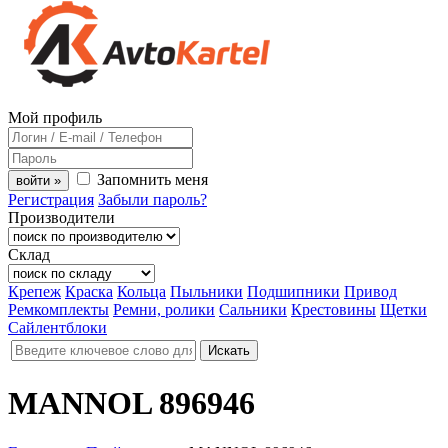
Мой профиль
Запомнить меня
войти »
Регистрация
Забыли пароль?
Производители
Склад
Крепеж
Краска
Кольца
Пыльники
Подшипники
Привод
Ремкомплекты
Ремни, ролики
Сальники
Крестовины
Щетки
Сайлентблоки
MANNOL 896946