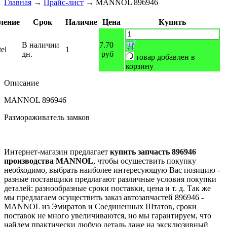
Главная
→
Прайс-лист
→
MANNOL 896946
ление
Срок
Наличие
Цена
Купить
В наличии
7.70
el
1
дн.
руб
товар добавлен в
корзину
Описание
MANNOL 896946
Размораживатель замков
Интернет-магазин предлагает
купить запчасть 896946
производства MANNOL
, чтобы осуществить покупку
необходимо, выбрать наиболее интересующую Вас позицию -
разные поставщики предлагают различные условия покупки
деталей: разнообразные сроки поставки, цена и т. д. Так же
мы предлагаем осуществить заказ автозапчастей 896946 -
MANNOL из Эмиратов и Соединенных Штатов, сроки
поставок не много увеличиваются, но мы гарантируем, что
найдем практически любую деталь даже на эксклюзивный