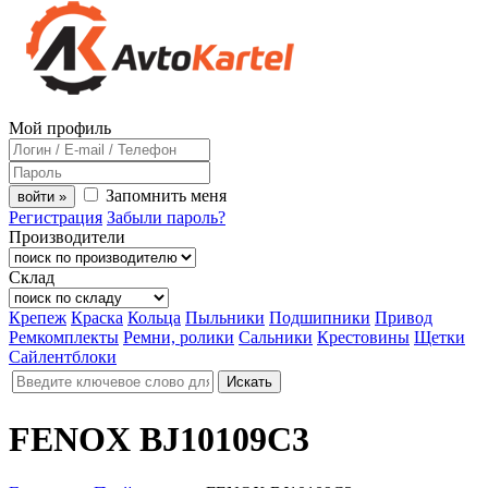
Мой профиль
Запомнить меня
войти »
Регистрация
Забыли пароль?
Производители
Склад
Крепеж
Краска
Кольца
Пыльники
Подшипники
Привод
Ремкомплекты
Ремни, ролики
Сальники
Крестовины
Щетки
Сайлентблоки
FENOX BJ10109C3