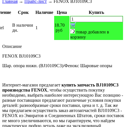
Главная
→
Прайс-лист
→
FENOX BJ10109C3
ление
Срок
Наличие
Цена
Купить
В наличии
18.70
el
1
дн.
руб
товар добавлен в
корзину
Описание
FENOX BJ10109C3
Шар. опора нижн. (BJ10109C3)/Фенокс Шаровые опоры
Интернет-магазин предлагает
купить запчасть BJ10109C3
производства FENOX
, чтобы осуществить покупку
необходимо, выбрать наиболее интересующую Вас позицию -
разные поставщики предлагают различные условия покупки
деталей: разнообразные сроки поставки, цена и т. д. Так же
мы предлагаем осуществить заказ автозапчастей BJ10109C3 -
FENOX из Эмиратов и Соединенных Штатов, сроки поставок
не много увеличиваются, но мы гарантируем, что найдем
практически любую деталь даже на эксклюзивный