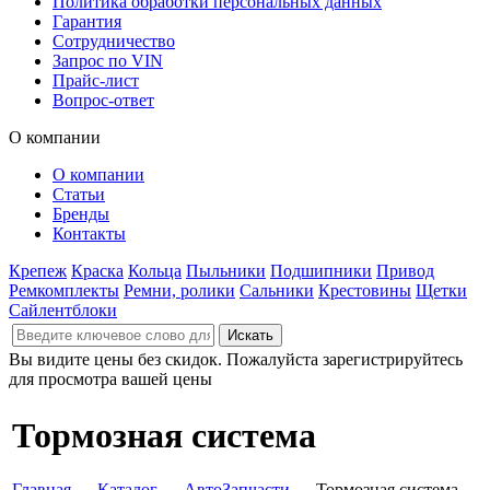
Политика обработки персональных данных
Гарантия
Сотрудничество
Запрос по VIN
Прайс-лист
Вопрос-ответ
О компании
О компании
Статьи
Бренды
Контакты
Крепеж
Краска
Кольца
Пыльники
Подшипники
Привод
Ремкомплекты
Ремни, ролики
Сальники
Крестовины
Щетки
Сайлентблоки
Вы видите цены без скидок. Пожалуйста зарегистрируйтесь
для просмотра вашей цены
Тормозная система
Главная
→
Каталог
→
АвтоЗапчасти
→ Тормозная система