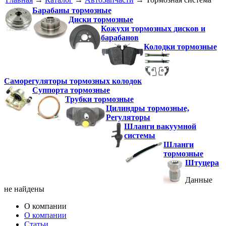
Барабаны тормозные
Диски тормозные
Кожухи тормозных дисков и
барабанов
Колодки тормозные
Саморегуляторы тормозных колодок
Суппорта тормозные
Трубки тормозные
Цилиндры тормозные,
Регуляторы
Шланги вакуумной
системы
Шланги
тормозные
Штуцера
Данные
не найдены
О компании
О компании
Статьи