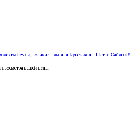
мплекты
Ремни, ролики
Сальники
Крестовины
Щетки
Сайлентб
я просмотра вашей цены
а