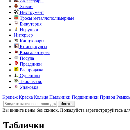
Аксессуары
Химия
Инструмент
Тросы металлополимерные
Бижутерия
Игрушки
Интерьер
Канцтовары
Книги, курсы
Кожгалантерея
Посуда
Праздники
Распродажа
Сувениры
Творчество
Упаковка
Крепеж
Краска
Кольца
Пыльники
Подшипники
Привод
Ремко
Вы видите цены без скидок. Пожалуйста зарегистрируйтесь дл
Таблички