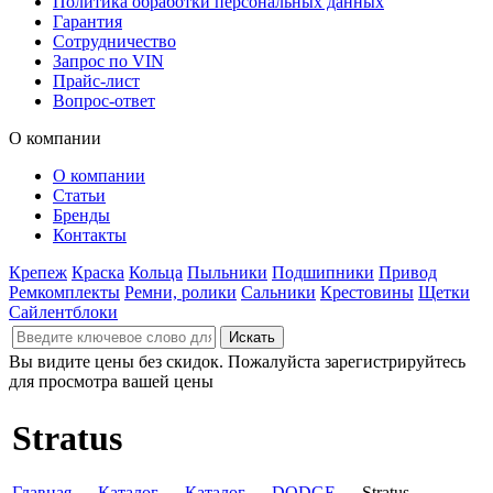
Политика обработки персональных данных
Гарантия
Сотрудничество
Запрос по VIN
Прайс-лист
Вопрос-ответ
О компании
О компании
Статьи
Бренды
Контакты
Крепеж
Краска
Кольца
Пыльники
Подшипники
Привод
Ремкомплекты
Ремни, ролики
Сальники
Крестовины
Щетки
Сайлентблоки
Вы видите цены без скидок. Пожалуйста зарегистрируйтесь
для просмотра вашей цены
Stratus
Главная
→
Каталог
→
Каталог
→
DODGE
→ Stratus