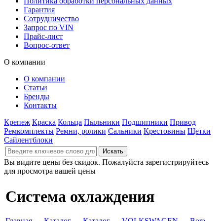
Политика обработки персональных данных
Гарантия
Сотрудничество
Запрос по VIN
Прайс-лист
Вопрос-ответ
О компании
О компании
Статьи
Бренды
Контакты
Крепеж
Краска
Кольца
Пыльники
Подшипники
Привод
Ремкомплекты
Ремни, ролики
Сальники
Крестовины
Щетки
Сайлентблоки
Вы видите цены без скидок. Пожалуйста зарегистрируйтесь
для просмотра вашей цены
Система охлаждения
Главная
→
Каталог
→
Каталог
→
VOLKSWAGEN
→
Bora
→