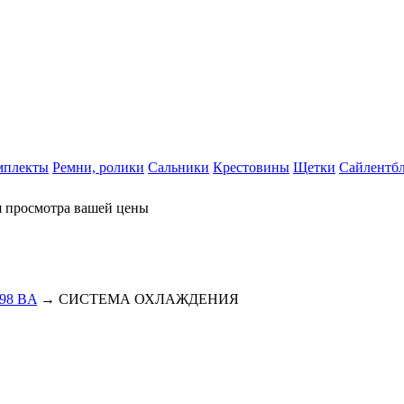
мплекты
Ремни, ролики
Сальники
Крестовины
Щетки
Сайлентб
я просмотра вашей цены
998 BA
→ СИСТЕМА ОХЛАЖДЕНИЯ