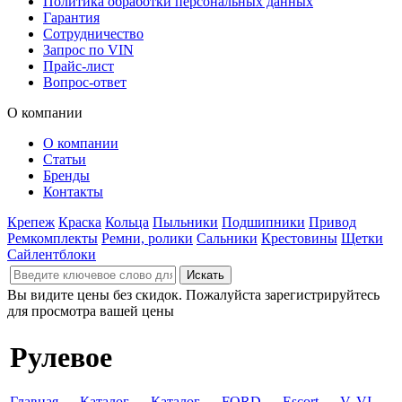
Политика обработки персональных данных
Гарантия
Сотрудничество
Запрос по VIN
Прайс-лист
Вопрос-ответ
О компании
О компании
Статьи
Бренды
Контакты
Крепеж
Краска
Кольца
Пыльники
Подшипники
Привод
Ремкомплекты
Ремни, ролики
Сальники
Крестовины
Щетки
Сайлентблоки
Вы видите цены без скидок. Пожалуйста зарегистрируйтесь
для просмотра вашей цены
Рулевое
Главная
→
Каталог
→
Каталог
→
FORD
→
Escort
→
V, VI