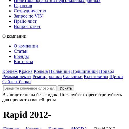
Политика обработки персональных данных
Гарантия
Сотрудничество
Запрос по VIN
Прайс-лист
Вопрос-ответ
О компании
О компании
Статьи
Бренды
Контакты
Крепеж
Краска
Кольца
Пыльники
Подшипники
Привод
Ремкомплекты
Ремни, ролики
Сальники
Крестовины
Щетки
Сайлентблоки
Вы видите цены без скидок. Пожалуйста зарегистрируйтесь
для просмотра вашей цены
Rapid 2012-
Главная
→
Каталог
→
Каталог
→
SKODA
→ Rapid 2012-