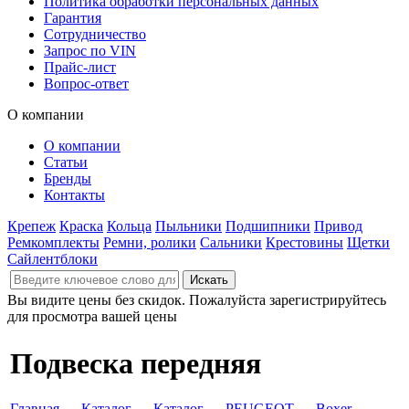
Политика обработки персональных данных
Гарантия
Сотрудничество
Запрос по VIN
Прайс-лист
Вопрос-ответ
О компании
О компании
Статьи
Бренды
Контакты
Крепеж
Краска
Кольца
Пыльники
Подшипники
Привод
Ремкомплекты
Ремни, ролики
Сальники
Крестовины
Щетки
Сайлентблоки
Вы видите цены без скидок. Пожалуйста зарегистрируйтесь
для просмотра вашей цены
Подвеска передняя
Главная
→
Каталог
→
Каталог
→
PEUGEOT
→
Boxer
→