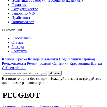
Политика обработки персональных данных
Гарантия
Сотрудничество
Запрос по VIN
Прайс-лист
Вопрос-ответ
О компании
О компании
Статьи
Бренды
Контакты
Крепеж
Краска
Кольца
Пыльники
Подшипники
Привод
Ремкомплекты
Ремни, ролики
Сальники
Крестовины
Щетки
Сайлентблоки
Вы видите цены без скидок. Пожалуйста зарегистрируйтесь
для просмотра вашей цены
PEUGEOT
Главная
→
Каталог
→
Распродажа
→ PEUGEOT