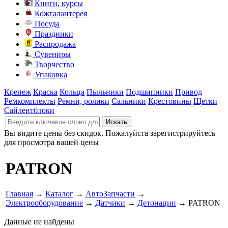
Книги, курсы
Кожгалантерея
Посуда
Праздники
Распродажа
Сувениры
Творчество
Упаковка
Крепеж
Краска
Кольца
Пыльники
Подшипники
Привод
Ремкомплекты
Ремни, ролики
Сальники
Крестовины
Щетки
Сайлентблоки
Вы видите цены без скидок. Пожалуйста зарегистрируйтесь
для просмотра вашей цены
PATRON
Главная
→
Каталог
→
АвтоЗапчасти
→
Электрооборудование
→
Датчики
→
Детонации
→ PATRON
Данные не найдены