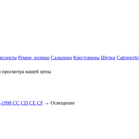
мплекты
Ремни, ролики
Сальники
Крестовины
Щетки
Сайлентб
я просмотра вашей цены
2-1998 CC CD CE CF
→ Освещение