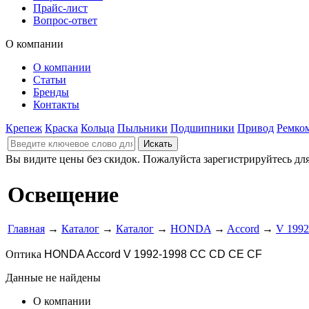
Прайс-лист
Вопрос-ответ
О компании
О компании
Статьи
Бренды
Контакты
Крепеж
Краска
Кольца
Пыльники
Подшипники
Привод
Ремко
Вы видите цены без скидок. Пожалуйста зарегистрируйтесь дл
Освещение
Главная
→
Каталог
→
Каталог
→
HONDA
→
Accord
→
V 199
Оптика
HONDA Accord V 1992-1998 CC CD CE CF
Данные не найдены
О компании