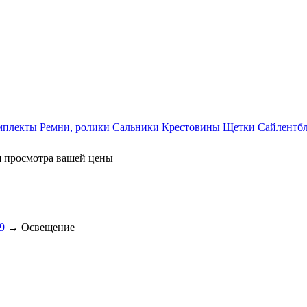
мплекты
Ремни, ролики
Сальники
Крестовины
Щетки
Сайлентб
я просмотра вашей цены
9
→ Освещение