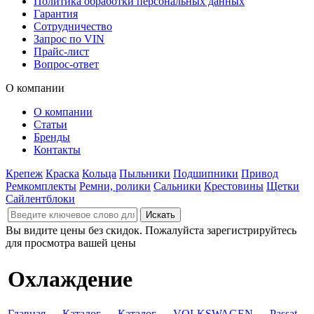
Политика обработки персональных данных
Гарантия
Сотрудничество
Запрос по VIN
Прайс-лист
Вопрос-ответ
О компании
О компании
Статьи
Бренды
Контакты
Крепеж
Краска
Кольца
Пыльники
Подшипники
Привод
Ремкомплекты
Ремни, ролики
Сальники
Крестовины
Щетки
Сайлентблоки
Вы видите цены без скидок. Пожалуйста зарегистрируйтесь
для просмотра вашей цены
Охлаждение
Главная
→
Каталог
→
Каталог
→
VOLKSWAGEN
→
Passat