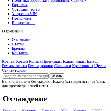
Политика обработки персональных данных
Гарантия
Сотрудничество
Запрос по VIN
Прайс-лист
Вопрос-ответ
О компании
О компании
Статьи
Бренды
Контакты
Крепеж
Краска
Кольца
Пыльники
Подшипники
Привод
Ремкомплекты
Ремни, ролики
Сальники
Крестовины
Щетки
Сайлентблоки
Вы видите цены без скидок. Пожалуйста зарегистрируйтесь
для просмотра вашей цены
Охлаждение
Главная
→
Каталог
→
Каталог
→
KIA
→
Sorento
→
I 2002-