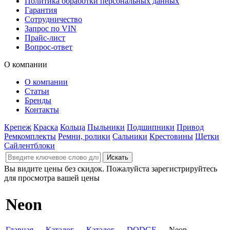
Политика обработки персональных данных
Гарантия
Сотрудничество
Запрос по VIN
Прайс-лист
Вопрос-ответ
О компании
О компании
Статьи
Бренды
Контакты
Крепеж
Краска
Кольца
Пыльники
Подшипники
Привод
Ремкомплекты
Ремни, ролики
Сальники
Крестовины
Щетки
Сайлентблоки
Вы видите цены без скидок. Пожалуйста зарегистрируйтесь
для просмотра вашей цены
Neon
Главная
→
Каталог
→
Каталог
→
DODGE
→ Neon