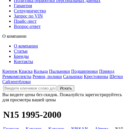
Политика обработки персональных данных
Гарантия
Сотрудничество
Запрос по VIN
Прайс-лист
Вопрос-ответ
О компании
О компании
Статьи
Бренды
Контакты
Крепеж
Краска
Кольца
Пыльники
Подшипники
Привод
Ремкомплекты
Ремни, ролики
Сальники
Крестовины
Щетки
Сайлентблоки
Вы видите цены без скидок. Пожалуйста зарегистрируйтесь
для просмотра вашей цены
N15 1995-2000
Главная
→
Каталог
→
Каталог
→
NISSAN
→
Almera
→ N15