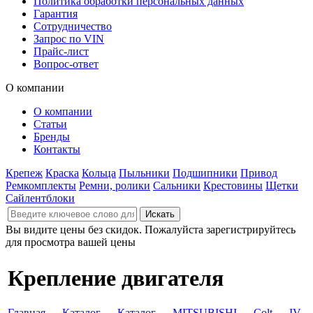
Политика обработки персональных данных
Гарантия
Сотрудничество
Запрос по VIN
Прайс-лист
Вопрос-ответ
О компании
О компании
Статьи
Бренды
Контакты
Крепеж
Краска
Кольца
Пыльники
Подшипники
Привод
Ремкомплекты
Ремни, ролики
Сальники
Крестовины
Щетки
Сайлентблоки
Вы видите цены без скидок. Пожалуйста зарегистрируйтесь
для просмотра вашей цены
Крепление двигателя
Главная
→
Каталог
→
Каталог
→
MITSUBISHI
→
Colt
→
IV