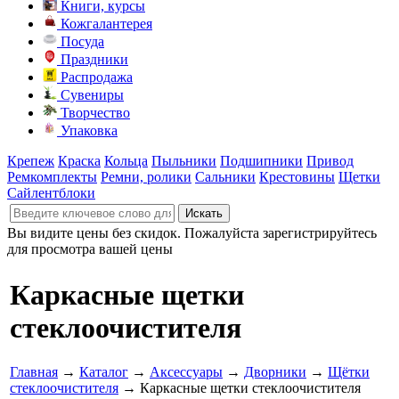
Книги, курсы
Кожгалантерея
Посуда
Праздники
Распродажа
Сувениры
Творчество
Упаковка
Крепеж
Краска
Кольца
Пыльники
Подшипники
Привод
Ремкомплекты
Ремни, ролики
Сальники
Крестовины
Щетки
Сайлентблоки
Вы видите цены без скидок. Пожалуйста зарегистрируйтесь
для просмотра вашей цены
Каркасные щетки
стеклоочистителя
Главная
→
Каталог
→
Аксессуары
→
Дворники
→
Щётки
стеклоочистителя
→ Каркасные щетки стеклоочистителя