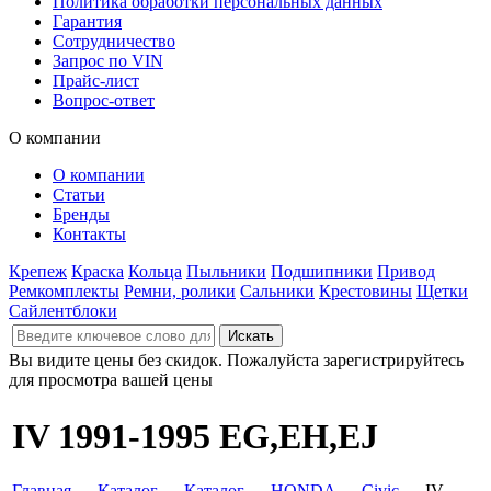
Политика обработки персональных данных
Гарантия
Сотрудничество
Запрос по VIN
Прайс-лист
Вопрос-ответ
О компании
О компании
Статьи
Бренды
Контакты
Крепеж
Краска
Кольца
Пыльники
Подшипники
Привод
Ремкомплекты
Ремни, ролики
Сальники
Крестовины
Щетки
Сайлентблоки
Вы видите цены без скидок. Пожалуйста зарегистрируйтесь
для просмотра вашей цены
IV 1991-1995 EG,EH,EJ
Главная
→
Каталог
→
Каталог
→
HONDA
→
Civic
→ IV