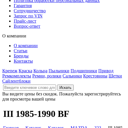
Политика обработки персональных данных
Гарантия
Сотрудничество
Запрос по VIN
Прайс-лист
Вопрос-ответ
О компании
О компании
Статьи
Бренды
Контакты
Крепеж
Краска
Кольца
Пыльники
Подшипники
Привод
Ремкомплекты
Ремни, ролики
Сальники
Крестовины
Щетки
Сайлентблоки
Вы видите цены без скидок. Пожалуйста зарегистрируйтесь
для просмотра вашей цены
III 1985-1990 BF
Главная
→
Каталог
→
Каталог
→
MAZDA
→
323
→ III 1985-