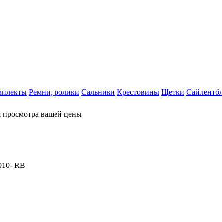
мплекты
Ремни, ролики
Сальники
Крестовины
Щетки
Сайлентб
я просмотра вашей цены
010- RB