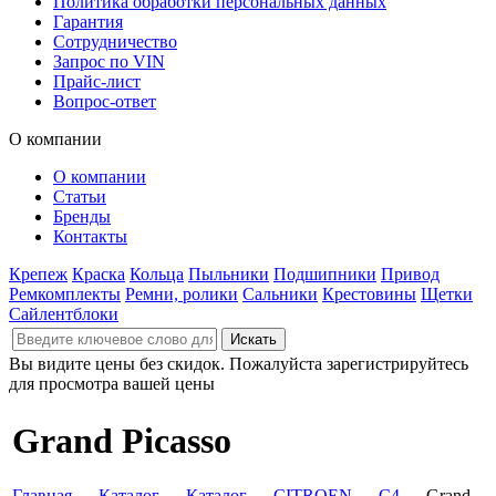
Политика обработки персональных данных
Гарантия
Сотрудничество
Запрос по VIN
Прайс-лист
Вопрос-ответ
О компании
О компании
Статьи
Бренды
Контакты
Крепеж
Краска
Кольца
Пыльники
Подшипники
Привод
Ремкомплекты
Ремни, ролики
Сальники
Крестовины
Щетки
Сайлентблоки
Вы видите цены без скидок. Пожалуйста зарегистрируйтесь
для просмотра вашей цены
Grand Picasso
Главная
→
Каталог
→
Каталог
→
CITROEN
→
C4
→ Grand