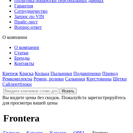
Политика обработки персональных данных
Гарантия
Сотрудничество
Запрос по VIN
Прайс-лист
Вопрос-ответ
О компании
О компании
Статьи
Бренды
Контакты
Крепеж
Краска
Кольца
Пыльники
Подшипники
Привод
Ремкомплекты
Ремни, ролики
Сальники
Крестовины
Щетки
Сайлентблоки
Вы видите цены без скидок. Пожалуйста зарегистрируйтесь
для просмотра вашей цены
Frontera
Главная
→
Каталог
→
Каталог
→
OPEL
→ Frontera