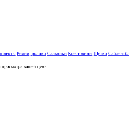
мплекты
Ремни, ролики
Сальники
Крестовины
Щетки
Сайлентб
я просмотра вашей цены