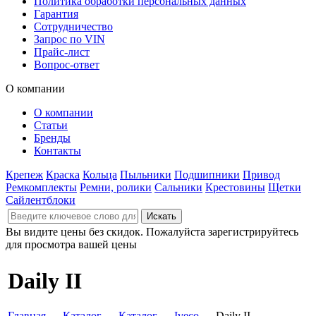
Политика обработки персональных данных
Гарантия
Сотрудничество
Запрос по VIN
Прайс-лист
Вопрос-ответ
О компании
О компании
Статьи
Бренды
Контакты
Крепеж
Краска
Кольца
Пыльники
Подшипники
Привод
Ремкомплекты
Ремни, ролики
Сальники
Крестовины
Щетки
Сайлентблоки
Вы видите цены без скидок. Пожалуйста зарегистрируйтесь
для просмотра вашей цены
Daily II
Главная
→
Каталог
→
Каталог
→
Iveco
→ Daily II