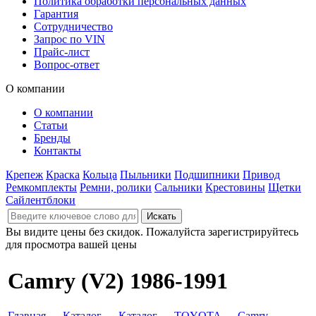
Политика обработки персональных данных
Гарантия
Сотрудничество
Запрос по VIN
Прайс-лист
Вопрос-ответ
О компании
О компании
Статьи
Бренды
Контакты
Крепеж
Краска
Кольца
Пыльники
Подшипники
Привод
Ремкомплекты
Ремни, ролики
Сальники
Крестовины
Щетки
Сайлентблоки
Вы видите цены без скидок. Пожалуйста зарегистрируйтесь
для просмотра вашей цены
Camry (V2) 1986-1991
Главная
→
Каталог
→
Каталог
→
TOYOTA
→
Camry
→