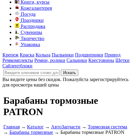
Книги, курсы
Кожгалантерея
Посуда
Праздники
Распродажа
Сувениры
Творчество
Упаковка
Крепеж
Краска
Кольца
Пыльники
Подшипники
Привод
Ремкомплекты
Ремни, ролики
Сальники
Крестовины
Щетки
Сайлентблоки
Вы видите цены без скидок. Пожалуйста зарегистрируйтесь
для просмотра вашей цены
Барабаны тормозные
PATRON
Главная
→
Каталог
→
АвтоЗапчасти
→
Тормозная система
→
Барабаны тормозные
→ Барабаны тормозные PATRON