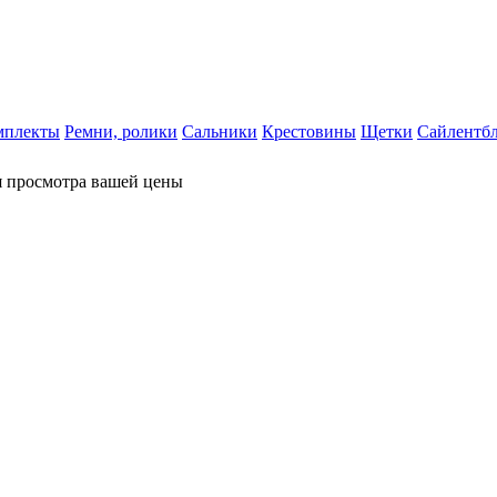
мплекты
Ремни, ролики
Сальники
Крестовины
Щетки
Сайлентб
я просмотра вашей цены