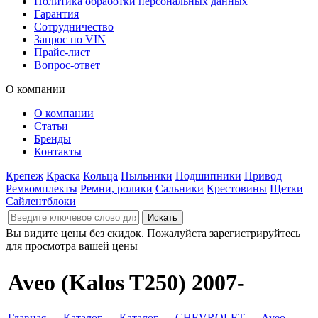
Политика обработки персональных данных
Гарантия
Сотрудничество
Запрос по VIN
Прайс-лист
Вопрос-ответ
О компании
О компании
Статьи
Бренды
Контакты
Крепеж
Краска
Кольца
Пыльники
Подшипники
Привод
Ремкомплекты
Ремни, ролики
Сальники
Крестовины
Щетки
Сайлентблоки
Вы видите цены без скидок. Пожалуйста зарегистрируйтесь
для просмотра вашей цены
Aveo (Kalos T250) 2007-
Главная
→
Каталог
→
Каталог
→
CHEVROLET
→
Aveo