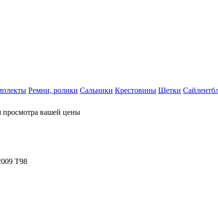
мплекты
Ремни, ролики
Сальники
Крестовины
Щетки
Сайлентб
я просмотра вашей цены
2009 T98