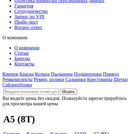
Политика обработки персональных данных
Гарантия
Сотрудничество
Запрос по VIN
Прайс-лист
Вопрос-ответ
О компании
О компании
Статьи
Бренды
Контакты
Крепеж
Краска
Кольца
Пыльники
Подшипники
Привод
Ремкомплекты
Ремни, ролики
Сальники
Крестовины
Щетки
Сайлентблоки
Вы видите цены без скидок. Пожалуйста зарегистрируйтесь
для просмотра вашей цены
A5 (8T)
Главная
→
Каталог
→
Каталог
→
AUDI
→ A5 (8T)