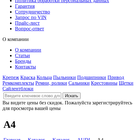
Политика обработки персональных данных
Гарантия
Сотрудничество
Запрос по VIN
Прайс-лист
Вопрос-ответ
О компании
О компании
Статьи
Бренды
Контакты
Крепеж
Краска
Кольца
Пыльники
Подшипники
Привод
Ремкомплекты
Ремни, ролики
Сальники
Крестовины
Щетки
Сайлентблоки
Вы видите цены без скидок. Пожалуйста зарегистрируйтесь
для просмотра вашей цены
A4
Главная
→
Каталог
→
Каталог
→
AUDI
→ A4