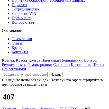
Политика обработки персональных данных
Гарантия
Сотрудничество
Запрос по VIN
Прайс-лист
Вопрос-ответ
О компании
О компании
Статьи
Бренды
Контакты
Крепеж
Краска
Кольца
Пыльники
Подшипники
Привод
Ремкомплекты
Ремни, ролики
Сальники
Крестовины
Щетки
Сайлентблоки
Вы видите цены без скидок. Пожалуйста зарегистрируйтесь
для просмотра вашей цены
407
Главная
→
Каталог
→
Каталог
→
PEUGEOT
→ 407