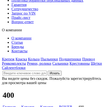
Политика обработки персональных данных
Гарантия
Сотрудничество
Запрос по VIN
Прайс-лист
Вопрос-ответ
О компании
О компании
Статьи
Бренды
Контакты
Крепеж
Краска
Кольца
Пыльники
Подшипники
Привод
Ремкомплекты
Ремни, ролики
Сальники
Крестовины
Щетки
Сайлентблоки
Вы видите цены без скидок. Пожалуйста зарегистрируйтесь
для просмотра вашей цены
400
Главная
→
Каталог
→
Каталог
→
ROVER
→ 400