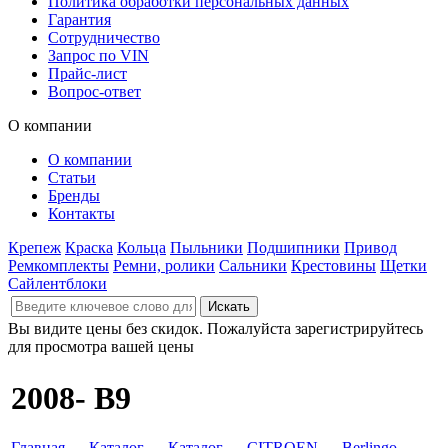
Политика обработки персональных данных
Гарантия
Сотрудничество
Запрос по VIN
Прайс-лист
Вопрос-ответ
О компании
О компании
Статьи
Бренды
Контакты
Крепеж
Краска
Кольца
Пыльники
Подшипники
Привод
Ремкомплекты
Ремни, ролики
Сальники
Крестовины
Щетки
Сайлентблоки
Вы видите цены без скидок. Пожалуйста зарегистрируйтесь
для просмотра вашей цены
2008- B9
Главная
→
Каталог
→
Каталог
→
CITROEN
→
Berlingo
→