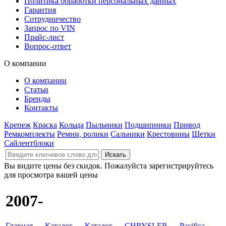
Политика обработки персональных данных
Гарантия
Сотрудничество
Запрос по VIN
Прайс-лист
Вопрос-ответ
О компании
О компании
Статьи
Бренды
Контакты
Крепеж
Краска
Кольца
Пыльники
Подшипники
Привод
Ремкомплекты
Ремни, ролики
Сальники
Крестовины
Щетки
Сайлентблоки
Вы видите цены без скидок. Пожалуйста зарегистрируйтесь
для просмотра вашей цены
2007-
Главная
→
Каталог
→
Каталог
→
CHRYSLER
→
Pacifica
→