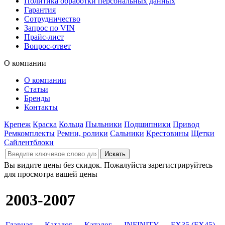
Политика обработки персональных данных
Гарантия
Сотрудничество
Запрос по VIN
Прайс-лист
Вопрос-ответ
О компании
О компании
Статьи
Бренды
Контакты
Крепеж
Краска
Кольца
Пыльники
Подшипники
Привод
Ремкомплекты
Ремни, ролики
Сальники
Крестовины
Щетки
Сайлентблоки
Вы видите цены без скидок. Пожалуйста зарегистрируйтесь
для просмотра вашей цены
2003-2007
Главная
→
Каталог
→
Каталог
→
INFINITY
→
FX35 (FX45)