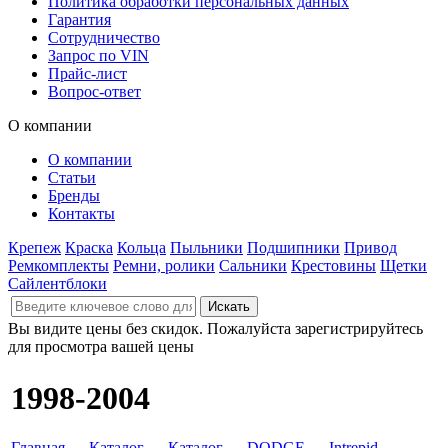
Политика обработки персональных данных
Гарантия
Сотрудничество
Запрос по VIN
Прайс-лист
Вопрос-ответ
О компании
О компании
Статьи
Бренды
Контакты
Крепеж
Краска
Кольца
Пыльники
Подшипники
Привод
Ремкомплекты
Ремни, ролики
Сальники
Крестовины
Щетки
Сайлентблоки
Вы видите цены без скидок. Пожалуйста зарегистрируйтесь
для просмотра вашей цены
1998-2004
Главная
→
Каталог
→
Каталог
→
DODGE
→
Intrepid
→