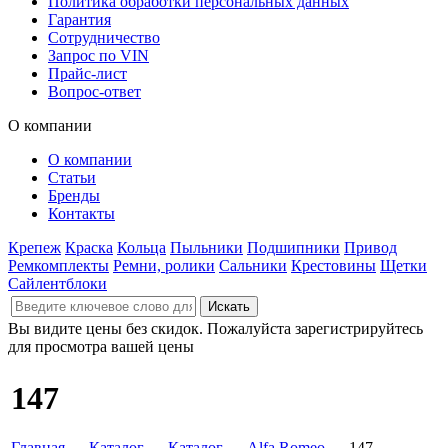
Политика обработки персональных данных
Гарантия
Сотрудничество
Запрос по VIN
Прайс-лист
Вопрос-ответ
О компании
О компании
Статьи
Бренды
Контакты
Крепеж
Краска
Кольца
Пыльники
Подшипники
Привод
Ремкомплекты
Ремни, ролики
Сальники
Крестовины
Щетки
Сайлентблоки
Вы видите цены без скидок. Пожалуйста зарегистрируйтесь
для просмотра вашей цены
147
Главная
→
Каталог
→
Каталог
→
Alfa Romeo
→ 147