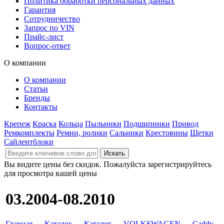
Политика обработки персональных данных
Гарантия
Сотрудничество
Запрос по VIN
Прайс-лист
Вопрос-ответ
О компании
О компании
Статьи
Бренды
Контакты
Крепеж
Краска
Кольца
Пыльники
Подшипники
Привод
Ремкомплекты
Ремни, ролики
Сальники
Крестовины
Щетки
Сайлентблоки
Вы видите цены без скидок. Пожалуйста зарегистрируйтесь
для просмотра вашей цены
03.2004-08.2010
Главная
→
Каталог
→
Каталог
→
VOLKSWAGEN
→
Caddy